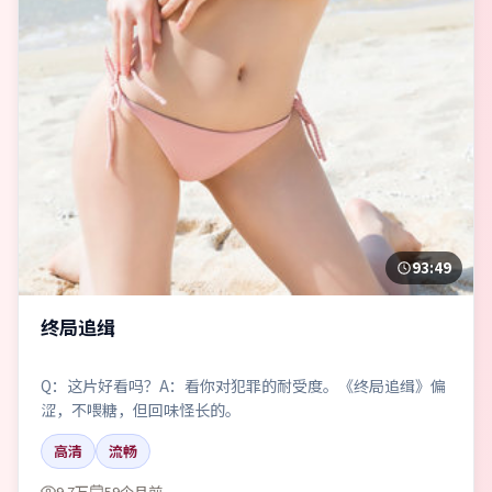
93:49
终局追缉
Q：这片好看吗？A：看你对犯罪的耐受度。《终局追缉》偏
涩，不喂糖，但回味怪长的。
高清
流畅
9.7万
59个月前