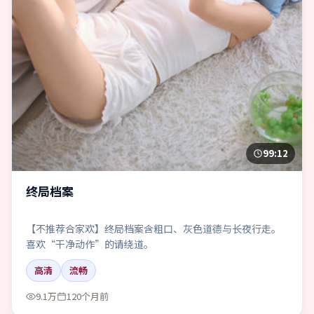
99:12
终局档案
【不推荐合家欢】终局档案含粗口、灰色道德与长夜行走。
喜欢“干净动作”的请绕道。
高清
流畅
9.1万
120个月前