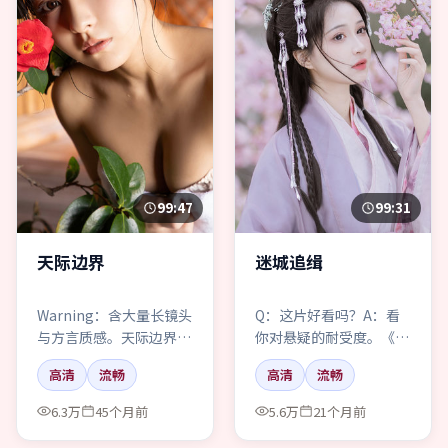
99:47
99:31
天际边界
迷城追缉
Warning：含大量长镜头
Q：这片好看吗？A：看
与方言质感。天际边界，
你对悬疑的耐受度。《迷
贾樟柯作品，动漫爱好者
城追缉》偏涩，不喂糖，
高清
流畅
高清
流畅
请自备耐心。
但回味怪长的。
6.3万
45个月前
5.6万
21个月前