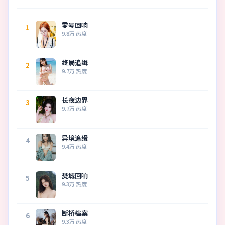
零号回响
1
9.8万
热度
终局追缉
2
9.7万
热度
长夜边界
3
9.7万
热度
异境追缉
4
9.4万
热度
焚城回响
5
9.3万
热度
断桥档案
6
9.3万
热度