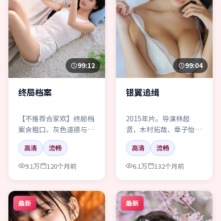
99:12
99:04
终局档案
银翼追缉
【不推荐合家欢】终局档
2015年片。导演林超
案含粗口、灰色道德与长
贤，木村拓哉、章子怡。
夜行走。喜欢“干净动
剧情不便多讲，只记得跨
高清
流畅
高清
流畅
作”的请绕道。
年烟火把气氛顶穿了。
9.1万
120个月前
6.1万
132个月前
最新
最新