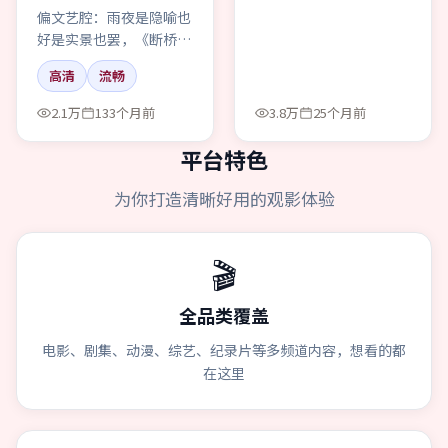
偏文艺腔：雨夜是隐喻也
好是实景也罢，《断桥追
缉》把动漫拍成一封迟到
高清
流畅
的道歉信。
2.1万
133个月前
3.8万
25个月前
平台特色
为你打造清晰好用的观影体验
🎬
全品类覆盖
电影、剧集、动漫、综艺、纪录片等多频道内容，想看的都
在这里