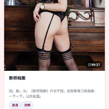
99:37
断桥档案
短。狠。冷。《断桥档案》片长不短，但叙事像刀背敲桌：
一下一下，让你坐直。
高清
流畅