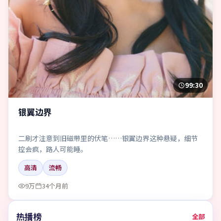
99:30
银翼边界
二刷才注意到旧磁带里的伏笔……银翼边界这种悬疑，细节
控会疯，路人可能睡。
高清
流畅
9万
34个月前
热播榜
全部