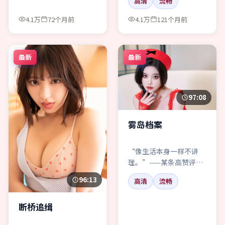
高清
流畅
情”的请绕道。
4.1万
72个月前
4.1万
121个月前
最新
最新
97:08
雾岛档案
“像生活本身一样不讲
理。”——某条高赞评
论。雾岛档案，犯罪，我
96:13
高清
流畅
同意一半。
断桥追缉