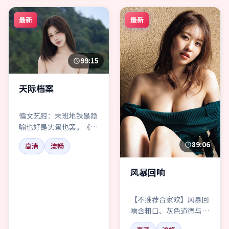
最新
最新
99:15
天际档案
偏文艺腔：末班地铁是隐
喻也好是实景也罢，《天
际档案》把科幻拍成一封
89:06
高清
流畅
迟到的道歉信。
风暴回响
【不推荐合家欢】风暴回
响含粗口、灰色道德与长
夜行走。喜欢“干净爱