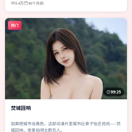
9.4万
46个月前
热门
99:25
焚城回响
如果把城市当角色，这部动漫片里城市比章子怡还抢戏——焚
城回响，夜景拍得太欺负人。